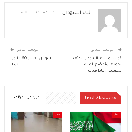
انباء السودان
570 المشاركات
0 تعليقات
البوست السابق
البوست القادم
قوات روسية بالسودان تكثف
السودان يخسر 60 مليون
وجودها وتخضع المارة
دولار
للتفتيش..ماذا هناك
قد يعجبك ايضا
المزيد عن المؤلف
اخبار
اخبار