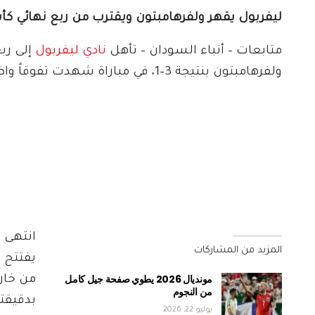
ليفربول يقهر ولفرهامبتون ويقترب من ربع نهائي كأ
متابعات – أنباء السودان – تأهل
نادي ليفربول
إلى رب
ولفرهامبتون بنتيجة 3–1، في مباراة شهدت تفوقاً واضحاً للفريق في الشوط الثاني.
انتهى 
المزيد من المشاركات
مونديال 2026 يطوي صفحة جيل كامل
من خار
من النجوم
بدقيقت
يوليو 22, 2026