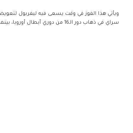
ويأتي هذا الفوز في وقت يسعى فيه ليفربول لتعويض 
سراي في ذهاب دور الـ16 من دوري أبطال أوروبا، بينما يبقى ولفرهامبتون في مراكز مؤخرة الدوري الإنجليزي.