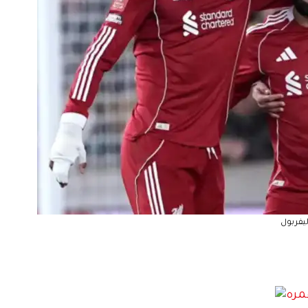
يفربول