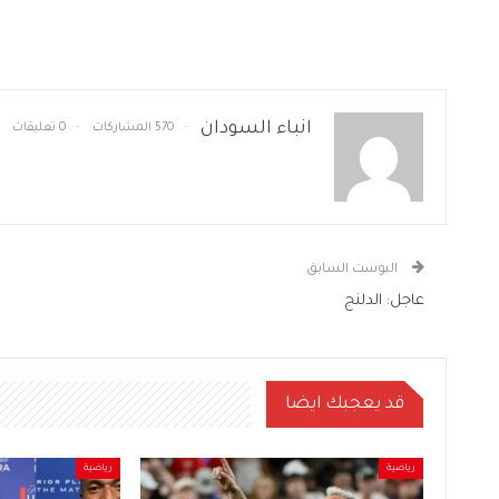
انباء السودان
570 المشاركات
0 تعليقات
البوست السابق
عاجل: الدلنج
قد يعجبك ايضا
رياضية
رياضية