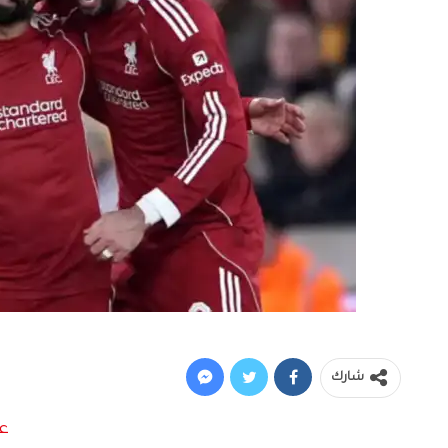
ل
شارك