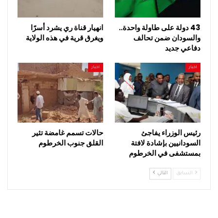
43 دولة على طاولة واحدة..
انهيار قناة ري يشرد أسرًا
والسودان ضمن تحالف
ويغرق قرية في هذه الولاية
دفاعي جديد
اخبار
اخبار
رئيس الوزراء يفاجئ
حالات تسمم غامضة تثير
السودانيين بإشادة لافتة
القلق جنوب الخرطوم
بمستشفى في الخرطوم
السابق
التالي