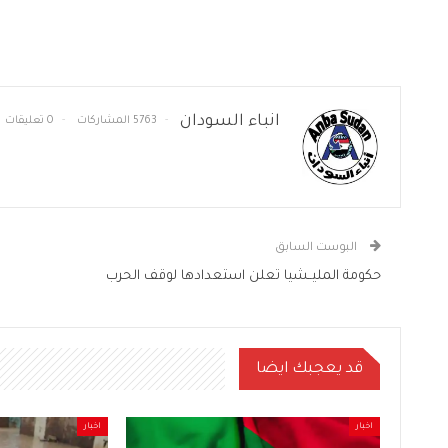
انباء السودان
5763 المشاركات
0 تعليقات
البوست السابق
حكومة المليــشيا تعلن استعدادها لوقف الحرب
قد يعجبك ايضا
اخبار
اخبار