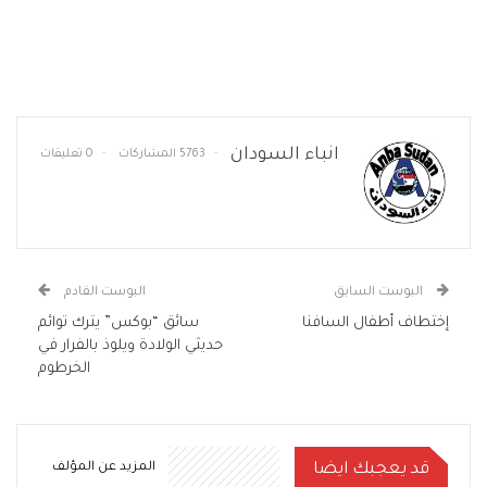
انباء السودان
5763 المشاركات
0 تعليقات
البوست السابق
البوست القادم
إختطاف أطفال السافنا
سائق “بوكس” يترك توائم
حديثي الولادة ويلوذ بالفرار في
الخرطوم
قد يعجبك ايضا
المزيد عن المؤلف