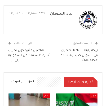
انباء السودان
5763 المشاركات
0 تعليقات
البوست السابق
البوست القادم
زوجة وابنة السافنا تظهران
تفاصيل مثيرة حول تهريب
في تسجيل جديد ومناشدة
أسرة “السافنا” من السعودية
عاجلة للقائد
إلى نيالا
قد يعجبك ايضا
المزيد عن المؤلف
اخبار
اخبار