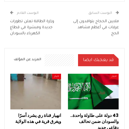
البوست السابق
البوست القادم
ملايين الحجاج يتوافدون إلى
وزارة الطاقة تعلن تطورات
عرفات في أعظم مشاهد
جديدة ومبشرة في قطاع
الحج
الكهرباء بالسودان
قد يعجبك ايضا
المزيد عن المؤلف
اخبار
اخبار
43 دولة على طاولة واحدة..
انهيار قناة ري يشرد أسرًا
والسودان ضمن تحالف
ويغرق قرية في هذه الولاية
دفاعي جديد