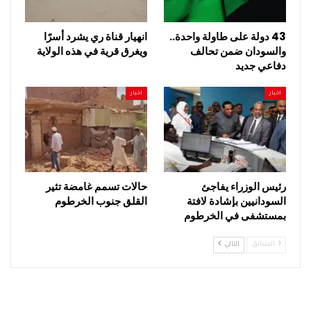
43 دولة على طاولة واحدة..
انهيار قناة ري يشرد أسرًا
والسودان ضمن تحالف
ويغرق قرية في هذه الولاية
دفاعي جديد
اخبار
اخبار
رئيس الوزراء يفاجئ
حالات تسمم غامضة تثير
السودانيين بإشادة لافتة
القلق جنوب الخرطوم
بمستشفى في الخرطوم
السابق
التالي