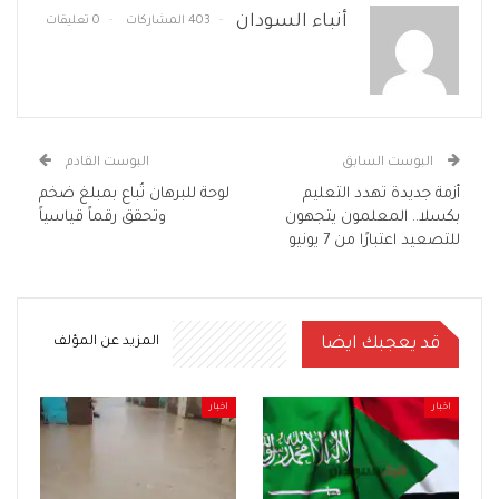
أنباء السودان
403 المشاركات
0 تعليقات
البوست السابق
البوست القادم
أزمة جديدة تهدد التعليم
لوحة للبرهان تُباع بمبلغ ضخم
بكسلا.. المعلمون يتجهون
وتحقق رقماً قياسياً
للتصعيد اعتبارًا من 7 يونيو
قد يعجبك ايضا
المزيد عن المؤلف
اخبار
اخبار