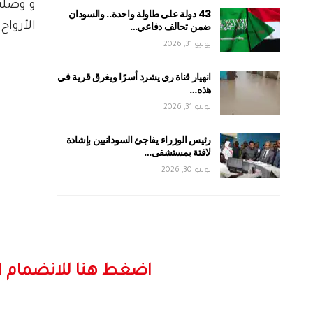
و وصلت
43 دولة على طاولة واحدة.. والسودان
ضمن تحالف دفاعي…
الأرواح.
يوليو 31, 2026
انهيار قناة ري يشرد أسرًا ويغرق قرية في
هذه…
يوليو 31, 2026
رئيس الوزراء يفاجئ السودانيين بإشادة
لافتة بمستشفى…
يوليو 30, 2026
اضغط هنا للانضمام ا