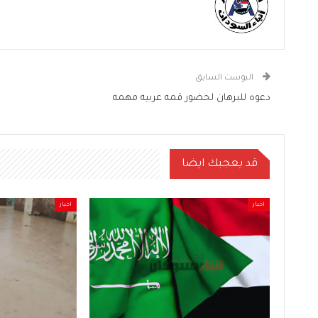
البوست السابق
دعوه للبرهان لحضور قمه عربيه مهمه
قد يعجبك ايضا
اخبار
اخبار