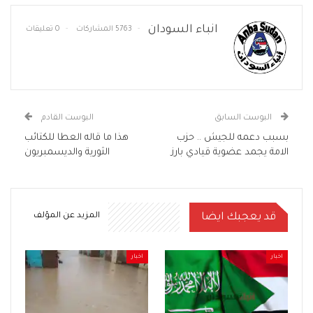
انباء السودان
5763 المشاركات
0 تعليقات
البوست السابق
البوست القادم
بسبب دعمه للجيش .. حزب
هذا ما قاله العطا للكتائب
الامة يجمد عضوية قيادي بارز
الثورية والديسمبريون
قد يعجبك ايضا
المزيد عن المؤلف
اخبار
اخبار