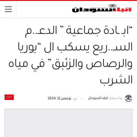
“ابـ ـادة جماعية ” الدعـ..م
السـ..ريع يسكب ال “يوريا
والرصاص والزئبق” في مياه
الشرب
اخبار
بواسطة
انباء السودان
في
نوفمبر 12, 2024