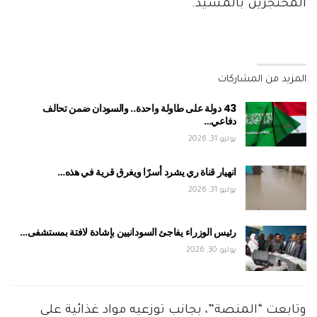
المحتجزين بالمسيد.
المزيد من المشاركات
43 دولة على طاولة واحدة.. والسودان ضمن تحالف
دفاعي…
يوليو 31, 2026
انهيار قناة ري يشرد أسرًا ويغرق قرية في هذه…
يوليو 31, 2026
رئيس الوزراء يفاجئ السودانيين بإشادة لافتة بمستشفى…
يوليو 30, 2026
وتابعت “المنصة”، بجانب توزعيه مواد غذائية على