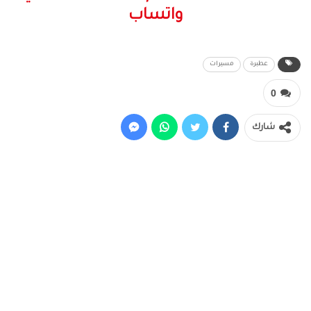
واتساب
عطبرة
مسيرات
0
شارك