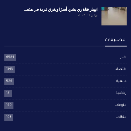
انهيار قناة ري يشرد أسرًا ويغرق قرية في هذه…
يوليو 31, 2026
التصنيفات
اخبار
6584
اقتصاد
1343
عالمية
526
رياضية
181
منوعات
160
مقالات
103