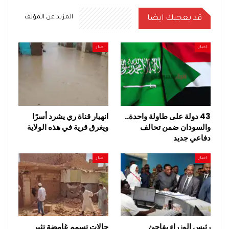
قد يعجبك ايضا
المزيد عن المؤلف
اخبار
اخبار
43 دولة على طاولة واحدة..
انهيار قناة ري يشرد أسرًا
والسودان ضمن تحالف
ويغرق قرية في هذه الولاية
دفاعي جديد
اخبار
اخبار
رئيس الوزراء يفاجئ
حالات تسمم غامضة تثير