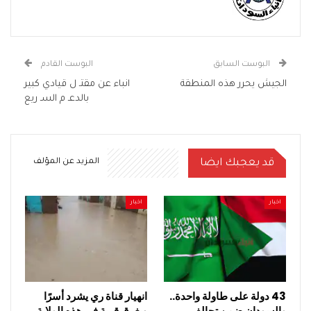
البوست السابق
البوست القادم
الجيش يحرر هذه المنطقة
انباء عن مقتـ ل قيادي كبير
بالدعـ م السـ ريع
قد يعجبك ايضا
المزيد عن المؤلف
اخبار
اخبار
43 دولة على طاولة واحدة..
انهيار قناة ري يشرد أسرًا
والسودان ضمن تحالف
ويغرق قرية في هذه الولاية