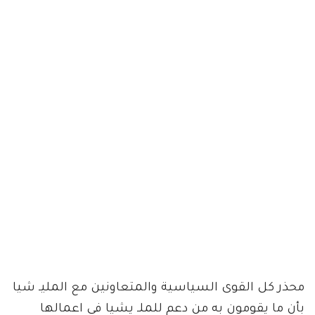
محذر كل القوى السياسية والمتعاونين مع المليـ شيا
بأن ما يقومون به من دعم للملـ يشيا في اعمالها