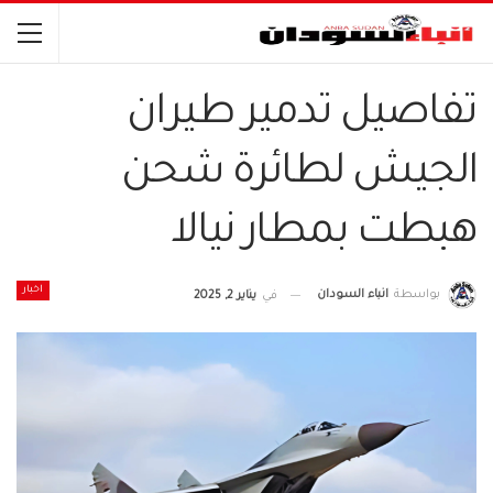
تفاصيل تدمير طيران
الجيش لطائرة شحن
هبطت بمطار نيالا
اخبار
بواسطة
انباء السودان
في
يناير 2, 2025