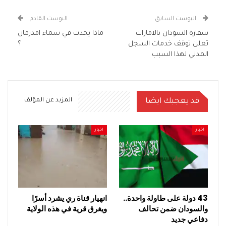
البوست السابق
البوست القادم
سفارة السودان بالامارات
ماذا يحدث في سماء امدرمان
تعلن توقف خدمات السجل
؟
المدني لهذا السبب
قد يعجبك ايضا
المزيد عن المؤلف
اخبار
اخبار
43 دولة على طاولة واحدة..
انهيار قناة ري يشرد أسرًا
والسودان ضمن تحالف
ويغرق قرية في هذه الولاية
دفاعي جديد