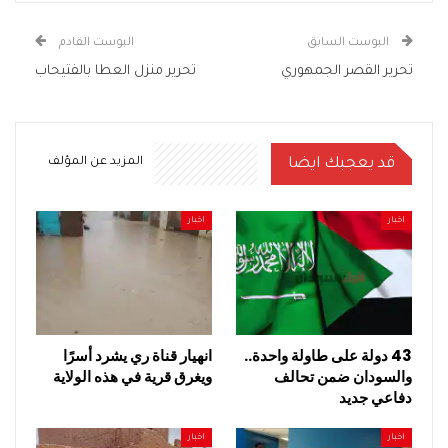
البوست السابق
البوست القادم
تحرير القصر الجمهوري
تحرير منزل العطا بالفتيحاب
قد يعجبك ايضا
المزيد عن المؤلف
اخبار
اخبار
43 دولة على طاولة واحدة..
انهيار قناة ري يشرد أسرًا
والسودان ضمن تحالف
ويغرق قرية في هذه الولاية
دفاعي جديد
اخبار
اخبار