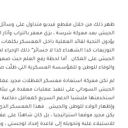
ظهر ذلك من خلال مقطع فيديو متداول على وسائل ال
الجيش بعد معركة شرسة ، بزي معفر بالتراب وآثار ال
يؤدون التحية لقائد العملية داخل المعسكر بكلمات م
التوزيعات كذا الشهداء كذا لا خسائر” ذلك الإجراء
الجيش على المكان . أما لحظة رفع العلم حيث صعود
والوفاء للوطن و للمؤسسة العسكرية التي ظلّت صما
لم تكن معركة استعادة معسكر المظلات مجرد عملية عس
الجيش السوداني على تنفيذ عمليات معقدة في بيئة
استخدمتها مليشيا الدعم السريع كمعاقل دفاعية ، ب
وإظهار الولاء للوطن والجيش . فهذا المعسكر الذي يم
يكن مجرد موقعا استراتيجيا ، بل كان شاهدًا على
للاستيلاء عليه وتحويله إلى قاعدة إمداد لوجستي ،