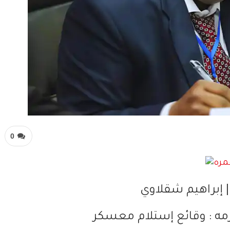
0
| إبراهيم شقلاوي
رمه : وقائع إستلام معسكر