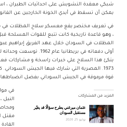
شبكي معقدة التشويش على احداثيات الطيران ، است
يمكن أن تسقط في أيدي الخونة الخارجين عن القانون
في تعريف مختصر يقع معسكر سلاح المظلات في مد
، وهو قاعدة تاريخية كانت تتبع للقوات المسلحة ق
المظلات في السودان خلال عهد الفريق إبراهيم عبود
أولى دفعاته في بريطانيا ع
يتكئ هذا السلاح علي خبرات راسخة و مشاركات فعال
1973. المصرية التي شارك فيها الجيش السودا
قوة مرموقة في الجيش السوداني بفضل انضباطها وكفا
في موا
المزيد من المشاركات
النيل 
عثمان ميرغني يطرح سؤالًا قد يغيّر
ومحاصر
مستقبل السودان
مقتل ال
يوليو 25, 2026
القادة 