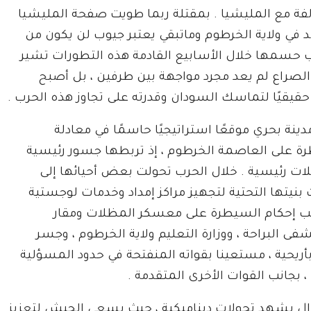
لفة مع المليشيا . بمقتلة ربما طويت صفحة المليشيا
بد في ولاية الخرطوم وماتبقي يعتبر جيوب لن يكون من
حسمها خلال الأسابيع القادمة هذه التطورات تشير
 الصراع لم يعد مجرد مواجهة بين طرفين ، بل أصبح
ا حقيقيًا لتماسك السودان وقدرته على تجاوز هذه الحرب .
ينة بحري موقعًا استراتيجيًا حاسمًا في معادلة
ة على العاصمة الخرطوم ، إذ تربطها جسور رئيسية
لات رئيسية . خلال الحرب تحولت بعض أحيائها إلى
نيتها التحتية لتجهيز مراكز إمداد وخدمات لوجستية
قب إحكام السيطرة على معسكر المظلات ومقار
البراحة ، ووزارة التعليم ولاية الخرطوم ، وجسر
بأريحية ، مستعينا بقواته المنفتحة في حدود المسؤلية
 بجانب القوات الأخرى المتقدمة .
زال يشهد تحولات ديناميكية ، حيث يسعى الجيش لتعزيز