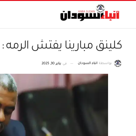
كلينق مبارينا يفتش الرمه 
بواسطة
انباء السودان
في
يناير 30, 2025