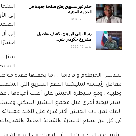
حكم غير مسبوق يفتح صفحة جديدة في
المتحا
الخدمة المدنية
إلى الأ
يوليو 23, 2026
الصعب 
رسالة إلى البرهان تكشف تفاصيل
إلى أن
مشروع حكومي يثير…
اختبارً
يوليو 18, 2026
تمثل مد
السيطر
بمدينتي الخرطوم وأم درمان ، ما يجعلها عقدة مواص
معاقل رئيسية لمليشيا الدعم السريع التي استغلت ب
وطبية . ومع سيطرة الجيش على أغلب أحياءها ، ع
استراتيجية أخرى مثل مجمع البشير السكني ومستشفى 
المك نمر، بات الجيش أكثر قدرة على تنفيذ عملياته 
في كل من سلاح الاشارة والقيادة العامة والمدرعات ،
تشير هذه التطورات إلى أن الصراع في السودان ما 