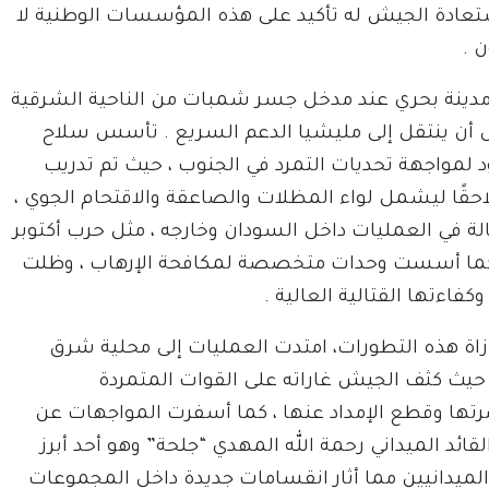
عادة الجيش له تأكيد على هذه المؤسسات الوطنية لا
 .
ينة بحري عند مدخل جسر شمبات من الناحية الشرقية
بل أن ينتقل إلى مليشيا الدعم السريع . تأسس سلاح
 لمواجهة تحديات التمرد في الجنوب ، حيث تم تدريب
ام 1962. توسعت وحداته لاحقًا ليشمل لواء المظلات والصاعقة والاقتحام الجوي ،
ة في العمليات داخل السودان وخارجه ، مثل حرب أكتوبر
ني. كما أسست وحدات متخصصة لمكافحة الإرهاب ، وظلت
ءتها القتالية العالية .
زاة هذه التطورات، امتدت العمليات إلى محلية شرق
، حيث كثف الجيش غاراته على القوات المتمردة
تها وقطع الإمداد عنها ، كما أسفرت المواجهات عن
قائد الميداني رحمة الله المهدي “جلحة” وهو أحد أبرز
الميدانيين مما أثار انقسامات جديدة داخل المجموعات