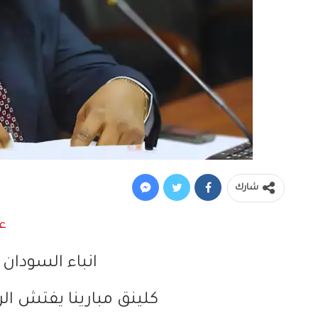
شارك
انباء السودان 
كلينق مبارينا يفتش ال