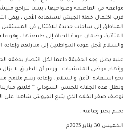
مواقعه في العاصمة وضواحيها ، بينما تتراجع مليشي
قرب اكتمال خطة الجيش لاستعادة الأمن ، يبقى التح
المناطق إلى ساحات جديدة للاقتتال في المستقبل . 
المتأثرة، وضمان عودة الحياة إلى طبيعتها ، وهو ما يس
والسلام لأجل عودة المواطنين إلى منازلهم وإعادة ا
عليه يظل وجه الحقيقة داعما لكل انتصار يحققه الج
وإنهاء فوضى المليشيات . ورغم أن الطريق لا يزال
نحو استعادة الأمن والسلام ، وإعادة رسم ملامح 
وتظل هذه الجلالة للجيش السوداني ” كلينق مبارينا
توصف صقر الخلاء الذي يتبع الجيوش شاهدا على ال
دمتم بخير وعافية .
الخميس 30 يناير 2025م