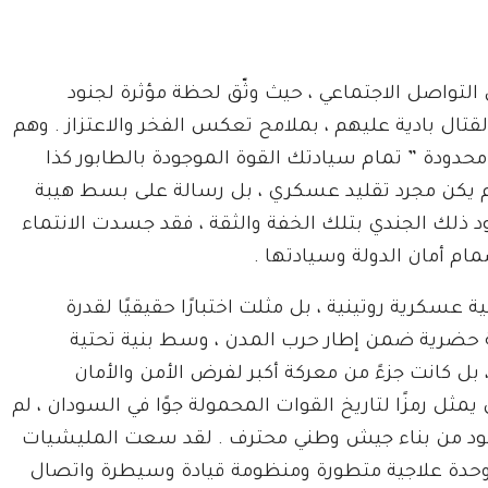
تواصل الاجتماعي ، حيث وثّق لحظة مؤثرة لجنود
قتال بادية عليهم ، بملامح تعكس الفخر والاعتزاز . وهم
حدودة ” تمام سيادتك القوة الموجودة بالطابور كذا
 لم يكن مجرد تقليد عسكري ، بل رسالة على بسط هيبة
 ذلك الجندي بتلك الخفة والثقة ، فقد جسدت الانتماء
م أمان الدولة وسيادتها .
كرية روتينية ، بل مثلت اختبارًا حقيقيًا لقدرة
 حضرية ضمن إطار حرب المدن ، وسط بنية تحتية
ل كانت جزءً من معركة أكبر لفرض الأمن والأمان
ثل رمزًا لتاريخ القوات المحمولة جوًا في السودان ، لم
 عقود من بناء جيش وطني محترف . لقد سعت المليشيات
 ووحدة علاجية متطورة ومنظومة قيادة وسيطرة واتصال