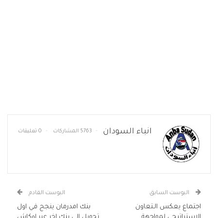
انباء السودان
5763 المشاركات
0 تعليقات
البوست السابق
البوست القادم
اجتماع يعكس الـتعاون
بنك امدرمان ينجح في اول
الاستراتيجي لمواجهة
تحويل الي بنك اخر عبر اوكاش