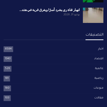
انهيار قناة ري يشرد أسرًا ويغرق قرية في هذه…
يوليو 31, 2026
التصنيفات
اخبار
6584
اقتصاد
1343
عالمية
526
رياضية
181
منوعات
160
مقالات
103