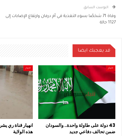
البوست السابق
وفاة 71 شخصًا بسوء التغذية في أم درمان وارتفاع الإصابات إلى
1127 حالة
قد يعجبك ايضا
اخبار
اخبار
43 دولة على طاولة واحدة.. والسودان
انهيار قناة ري يشر
ضمن تحالف دفاعي جديد
هذه الولاية