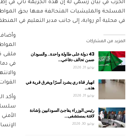
الحزب في بيان رسمي له إن هذه الجريمة تأتي في إطار
المسلحة والمليشيات المتحالفة معها بحق المواطنين ا
في محلية أم روابة، إلى جانب مدير التعليم في المنطق
وأضاف 
المزيد من المشاركات
المواطن
43 دولة على طاولة واحدة.. والسودان
ملقى ف
ضمن تحالف دفاعي…
في دما
يوليو 31, 2026
والانت
انهيار قناة ري يشرد أسرًا ويغرق قرية في
القوات
هذه…
يوليو 31, 2026
وأكد ال
سلسلة 
رئيس الوزراء يفاجئ السودانيين بإشادة
لافتة بمستشفى…
الأمني 
يوليو 30, 2026
الإنسا