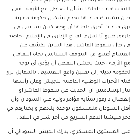
القوى المدنية (تقدم) يعكس بوضوح حجم
الانقسامات داخلها بشأن التعاطي مع الأزمة . ففي
حين تتمسك قيادتها بعدم تشكيل حكومة موازية ،
ترى قيادات أخرى داخلها أن وجود كيان سياسي في
دارفور ضروريًا لملء الفراغ الإداري في الإقليم ، خاصة
في حال سقوط الفاشر . هذا التباين يكشف عن
انقسام أعمق في الموقف السياسي تجاه التعامل
مع الأزمة ، حيث يخشى البعض أن يؤدي أي توجه
لحكومة بديلة إلى تقنين واقع التقسيم . بالمقابل ترى
كتلة الأحزاب الوطنية الداعمة للجيش وعلي رأسها
تيار الإسلاميين ان الحديث عن سقوط الفاشر او
إنفصال دارفور بمثابة مؤامر دولية علي السودان وأن
أهل السودان متمسكون بوحدة بلادهم و بخيارهم في
دحر مليشيا الدعم السريع من آخر شبر في البلاد .
على المستوى العسكري، يدرك الجيش السوداني أن