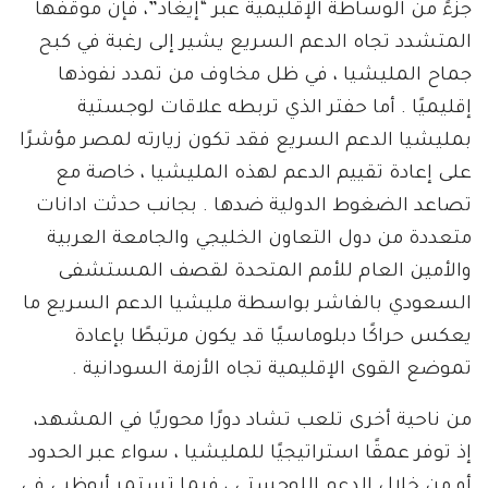
جزءً من الوساطة الإقليمية عبر “إيغاد”، فإن موقفها
المتشدد تجاه الدعم السريع يشير إلى رغبة في كبح
جماح المليشيا ، في ظل مخاوف من تمدد نفوذها
إقليميًا . أما حفتر الذي تربطه علاقات لوجستية
بمليشيا الدعم السريع فقد تكون زيارته لمصر مؤشرًا
على إعادة تقييم الدعم لهذه المليشيا ، خاصة مع
تصاعد الضغوط الدولية ضدها . بجانب حدثت ادانات
متعددة من دول التعاون الخليجي والجامعة العربية
والأمين العام للأمم المتحدة لقصف المستشفى
السعودي بالفاشر بواسطة مليشيا الدعم السريع ما
يعكس حراكًا دبلوماسيًا قد يكون مرتبطًا بإعادة
تموضع القوى الإقليمية تجاه الأزمة السودانية .
من ناحية أخرى تلعب تشاد دورًا محوريًا في المشهد،
إذ توفر عمقًا استراتيجيًا للمليشيا ، سواء عبر الحدود
أو من خلال الدعم اللوجستي ، فيما تستمر أبوظبي في