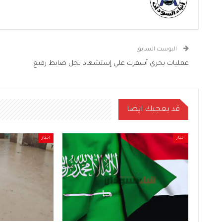
البوست السابق
عمليات بحري أسفرت علي إستشهاد نجل ضابط رفيع
قد يعجبك ايضا
اخبار
اخبار