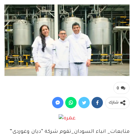
0
شارك
متابعات_ انباء السودان_تقوم شركة “ديان وغوردي”