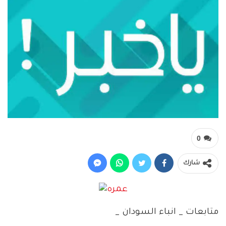
0
شارك
متابعات _ انباء السودان _