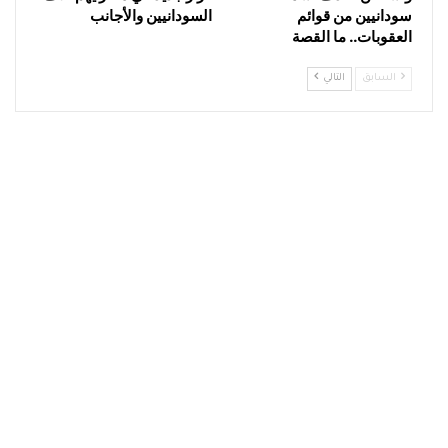
سودانيين من قوائم
السودانيين والأجانب
العقوبات.. ما القصة
السابق
التالي