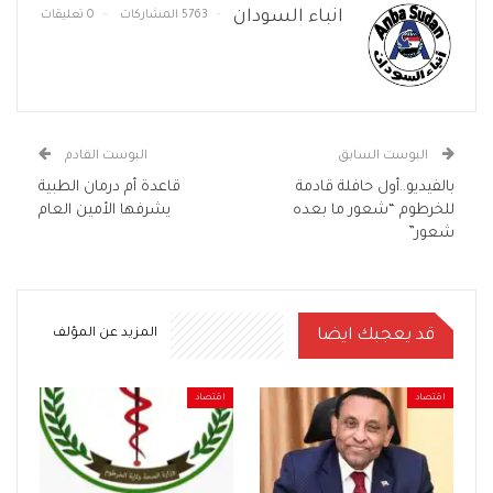
انباء السودان
5763 المشاركات
0 تعليقات
البوست السابق
البوست القادم
بالفيديو..أول حافلة قادمة
قاعدة أم درمان الطبية
للخرطوم “شعور ما بعده
يشرفها الأمين العام
شعور”
قد يعجبك ايضا
المزيد عن المؤلف
اقتصاد
اقتصاد