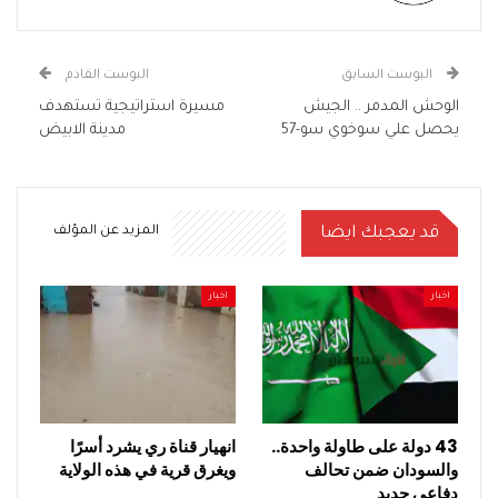
البوست السابق
البوست القادم
الوحش المدمر .. الجيش
مسيرة استراتيجية تستهدف
يحصل علي سوخوي سو-57
مدينة الابيض
قد يعجبك ايضا
المزيد عن المؤلف
اخبار
اخبار
43 دولة على طاولة واحدة..
انهيار قناة ري يشرد أسرًا
والسودان ضمن تحالف
ويغرق قرية في هذه الولاية
دفاعي جديد