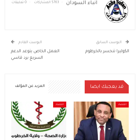
انباء السودان
5763 المشاركات
0 تعليقات
البوست السابق
البوست القادم
الكوليرا تنحسر بالخرطوم
العمل الخاص يتوعد الدعم
السريع برد قاسي
قد يعجبك ايضا
المزيد عن المؤلف
اقتصاد
اقتصاد