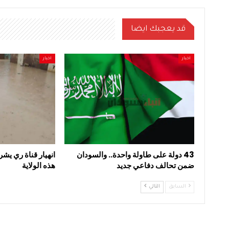
قد يعجبك ايضا
اخبار
اخبار
43 دولة على طاولة واحدة.. والسودان
انهيار قناة ري يشر
ضمن تحالف دفاعي جديد
هذه الولاية
السابق
التالي