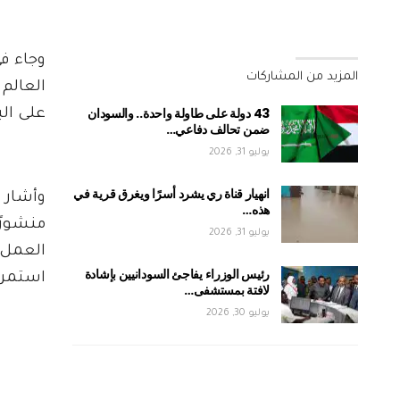
وجاء ف
المزيد من المشاركات
العالم 
43 دولة على طاولة واحدة.. والسودان
على الب
ضمن تحالف دفاعي…
يوليو 31, 2026
انهيار قناة ري يشرد أسرًا ويغرق قرية في
وأشار 
هذه…
منشورًا
يوليو 31, 2026
العمل 
رئيس الوزراء يفاجئ السودانيين بإشادة
استمرا
لافتة بمستشفى…
يوليو 30, 2026