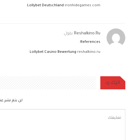
Lollybet Deutschland
ironhidegames.com
Reshalkino.ru
يقول
References:
Lollybet Casino Bewertung
reshalkino.ru
اترك رد
لن يتم نشر عنو