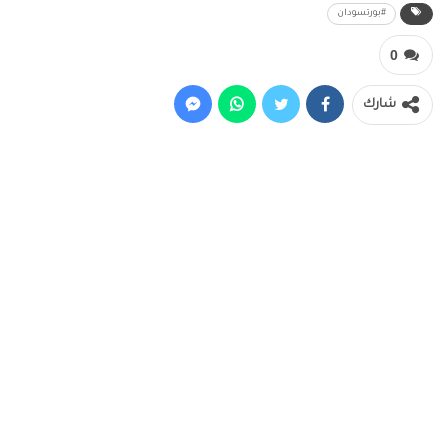
#بورتسودان
0
شارك