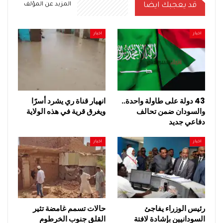
قد يعجبك ايضا
المزيد عن المؤلف
اخبار
اخبار
43 دولة على طاولة واحدة..
انهيار قناة ري يشرد أسرًا
والسودان ضمن تحالف
ويغرق قرية في هذه الولاية
دفاعي جديد
اخبار
اخبار
رئيس الوزراء يفاجئ
حالات تسمم غامضة تثير
السودانيين بإشادة لافتة
القلق جنوب الخرطوم