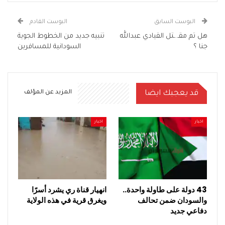
البوست السابق
البوست القادم
هل تم مقـ..ـتل القيادي عبدالله
تنبيه جديد من الخطوط الجوية
جنا ؟
السودانية للمسافرين
قد يعجبك ايضا
المزيد عن المؤلف
اخبار
اخبار
43 دولة على طاولة واحدة..
انهيار قناة ري يشرد أسرًا
والسودان ضمن تحالف
ويغرق قرية في هذه الولاية
دفاعي جديد