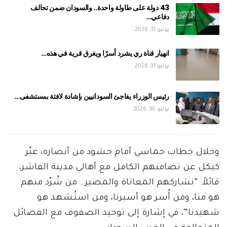
43 دولة على طاولة واحدة.. والسودان ضمن تحالف
دفاعي…
يوليو 31, 2026
انهيار قناة ري يشرد أسرًا ويغرق قرية في هذه…
يوليو 31, 2026
رئيس الوزراء يفاجئ السودانيين بإشادة لافتة بمستشفى…
يوليو 30, 2026
وخلال خطاب حماسي أمام حشود من أنصاره، عبّر
كيكل عن تضامنهم الكامل مع أهالي مدينة الفاشر،
قائلاً: “نشاركهم المعاناة والمصير… من شُرّد منهم
هو منا، ومن أُسر هو أسيرنا، ومن استُشهد هو
شهيدنا”، في إشارة إلى توحيد الصفوف مع الفصائل