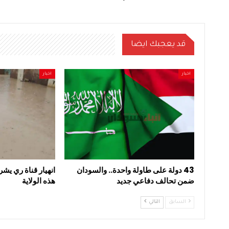
قد يعجبك ايضا
اخبار
اخبار
43 دولة على طاولة واحدة.. والسودان
انهيار قناة ري يشر
ضمن تحالف دفاعي جديد
هذه الولاية
السابق
التالي