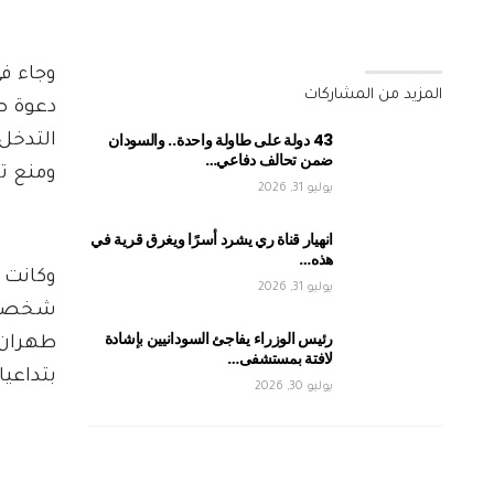
وجاء في
المزيد من المشاركات
دعوة ص
43 دولة على طاولة واحدة.. والسودان
التدخل
ضمن تحالف دفاعي…
ومنع ت
يوليو 31, 2026
انهيار قناة ري يشرد أسرًا ويغرق قرية في
هذه…
وكانت 
يوليو 31, 2026
شخصيات
رئيس الوزراء يفاجئ السودانيين بإشادة
طهران 
لافتة بمستشفى…
بتداعي
يوليو 30, 2026