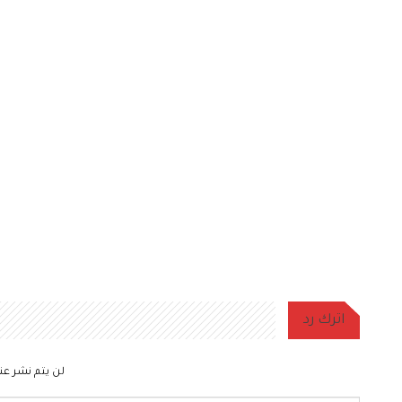
اترك رد
لن يتم نشر عنو