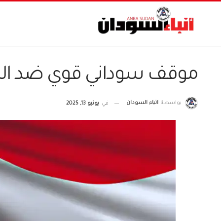
موقف سوداني قوي ضد الهج
بواسطة
انباء السودان
في
يونيو 13, 2025