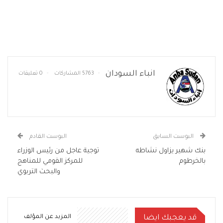
انباء السودان
5763 المشاركات
0 تعليقات
البوست السابق
البوست القادم
بنك شهير يزاول نشاطه
توجية عاجل من رئيس الوزراء
بالخرطوم
للمركز القومي للمناهج
والبحث التربوي
قد يعجبك ايضا
المزيد عن المؤلف