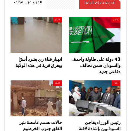
قد يعجبك ايضا
المزيد عن المؤلف
اخبار
اخبار
43 دولة على طاولة واحدة..
انهيار قناة ري يشرد أسرًا
والسودان ضمن تحالف
ويغرق قرية في هذه الولاية
دفاعي جديد
اخبار
اخبار
رئيس الوزراء يفاجئ
حالات تسمم غامضة تثير
السودانيين بإشادة لافتة
القلق جنوب الخرطوم