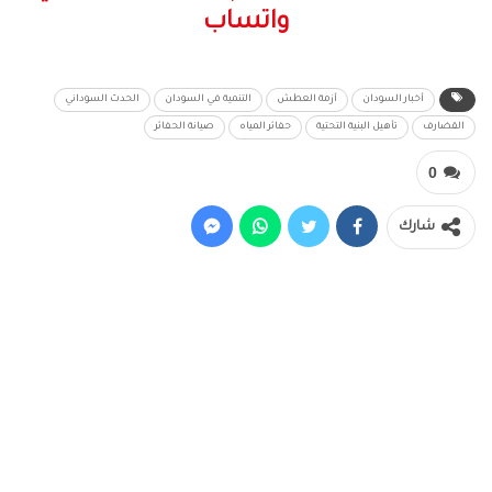
واتساب
أخبار السودان
أزمة العطش
التنمية في السودان
الحدث السوداني
القضارف
تأهيل البنية التحتية
حفائر المياه
صيانة الحفائر
0
شارك