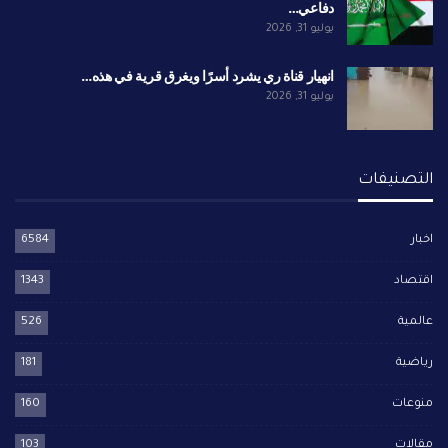
دفاعي…
يوليو 31, 2026
انهيار قناة ري يشرد أسرًا ويغرق قرية في هذه…
يوليو 31, 2026
التصنيفات
اخبار
6584
اقتصاد
1343
عالمية
526
رياضية
181
منوعات
160
مقالات
103