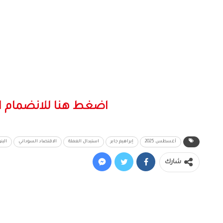
اضغط هنا للانضمام ا
أغسطس 2025
إبراهيم جابر
استبدال العملة
الاقتصاد السوداني
البن
شارك