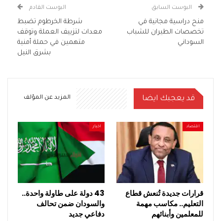
البوست السابق
البوست القادم
منح دراسية مجانية في
شرطة الخرطوم تضبط
تخصصات الطيران للشباب
معدات لتزييف العملة وتوقف
السوداني
متهمين في حملة أمنية
بشرق النيل
قد يعجبك ايضا
المزيد عن المؤلف
اقتصاد
اخبار
قرارات جديدة تُنعش قطاع
43 دولة على طاولة واحدة..
التعليم.. مكاسب مهمة
والسودان ضمن تحالف
للمعلمين وأبنائهم
دفاعي جديد