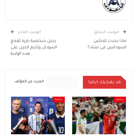
البوست السابق
البوست القادم
ماذا يحدث للاجئين
رحيل شخصية بارزة يُفجع
السودانيين في تشاد؟
السودان ويُخيم الحزن على
هذه الولاية
قد يعجبك ايضا
المزيد عن المؤلف
رياضية
رياضية