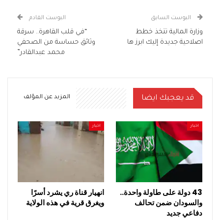
البوست السابق
البوست القادم
وزارة المالية تتخذ خطط
“في قلب القاهرة.. سرقة
اصلاحية جديدة إليك ابرز ها
وثائق حساسة من الصحفي
محمد عبدالقادر”
قد يعجبك ايضا
المزيد عن المؤلف
اخبار
اخبار
43 دولة على طاولة واحدة..
انهيار قناة ري يشرد أسرًا
والسودان ضمن تحالف
ويغرق قرية في هذه الولاية
دفاعي جديد