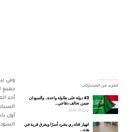
وفي بيا
المزيد من المشاركات
جميع ال
43 دولة على طاولة واحدة.. والسودان
أحد ال
ضمن تحالف دفاعي…
السياد
يوليو 31, 2026
أول ياس
انهيار قناة ري يشرد أسرًا ويغرق قرية في
السودا
هذه…