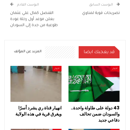
البوست السابق
البوست القادم
تصريحات قوية لمناوي
القنصل كمال علي عثمان
يعلن موعد أول رحلة عودة
طوعية من جدة إلى السودان
قد يعجبك ايضا
المزيد عن المؤلف
اخبار
اخبار
43 دولة على طاولة واحدة..
انهيار قناة ري يشرد أسرًا
والسودان ضمن تحالف
ويغرق قرية في هذه الولاية
دفاعي جديد