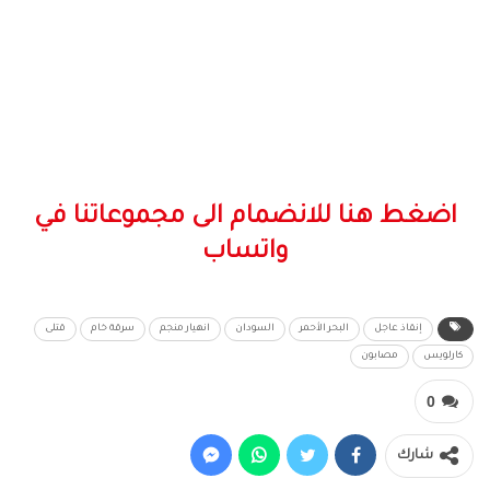
اضغط هنا للانضمام الى مجموعاتنا في
واتساب
إنقاذ عاجل
البحر الأحمر
السودان
انهيار منجم
سرقة خام
قتلى
كارلويس
مصابون
0
شارك