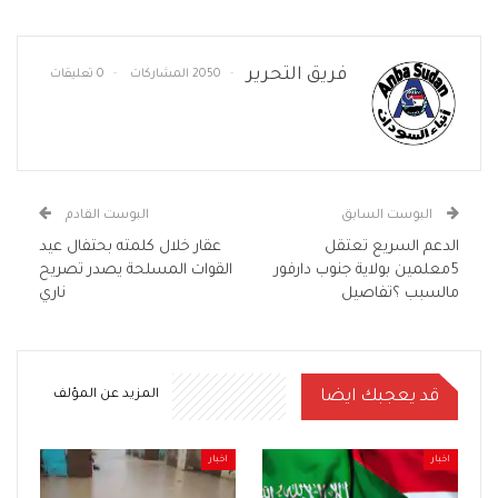
فريق التحرير
2050 المشاركات
0 تعليقات
البوست السابق
البوست القادم
الدعم السريع تعتقل
عقار خلال كلمته بحتفال عيد
5معلمين بولاية جنوب دارفور
القوات المسلحة يصدر تصريح
مالسبب ؟تفاصيل
ناري
قد يعجبك ايضا
المزيد عن المؤلف
اخبار
اخبار