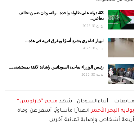
المزيد من المشاركات
43 دولة على طاولة واحدة.. والسودان ضمن تحالف
دفاعي…
يوليو 31, 2026
انهيار قناة ري يشرد أسرًا ويغرق قرية في هذه…
يوليو 31, 2026
رئيس الوزراء يفاجئ السودانيين بإشادة لافتة بمستشفى…
يوليو 30, 2026
متابعات _ أنباءالسودان _شهد
منجم “كارلويس”
بولاية البحر الأحمر
انهيارًا مأساويًا أسفر عن وفاة
أربعة أشخاص وإصابة ثمانية آخرين.