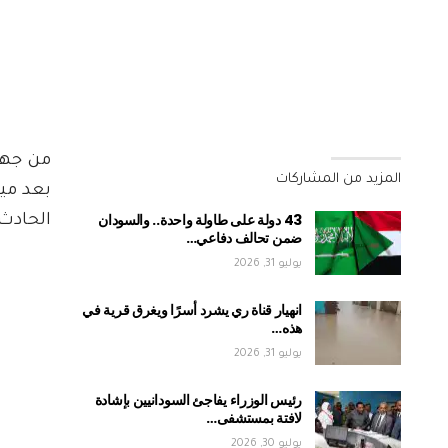
من جهت
المزيد من المشاركات
بعد مي
43 دولة على طاولة واحدة.. والسودان
الحادث.
ضمن تحالف دفاعي…
يوليو 31, 2026
انهيار قناة ري يشرد أسرًا ويغرق قرية في
هذه…
يوليو 31, 2026
رئيس الوزراء يفاجئ السودانيين بإشادة
لافتة بمستشفى…
يوليو 30, 2026