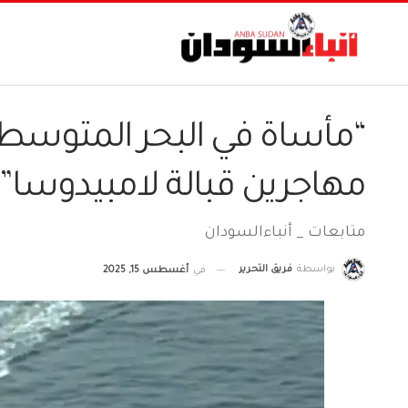
“مأساة في البحر المتوسط…
مهاجرين قبالة لامبيدوسا”
متابعات _ أنباءالسودان
بواسطة
فريق التحرير
في
أغسطس 15, 2025