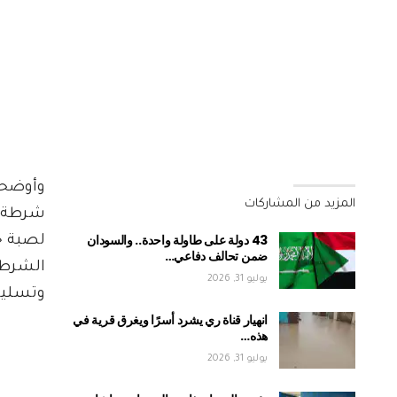
وأوضحت
المزيد من المشاركات
شرطة ا
43 دولة على طاولة واحدة.. والسودان
لصبة خ
ضمن تحالف دفاعي…
الشرطة
يوليو 31, 2026
وتسليم
انهيار قناة ري يشرد أسرًا ويغرق قرية في
هذه…
يوليو 31, 2026