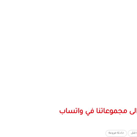
لى مجموعاتنا في واتساب
 قتل
حادثة مروعة