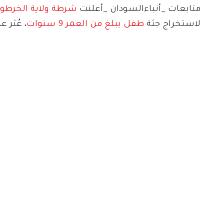
متابعات _أنباءالسودان _أعلنت
شرطة ولاية الخرطو
لاستخراج جثة
طفل يبلغ من العمر 9 سنوات
، عُثر