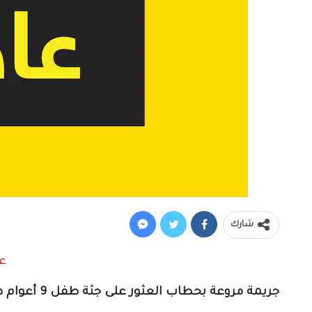
شارك
جريمة مروعة بحطاب العثور على جثة طفل 9 أعوام داخل مرحاض