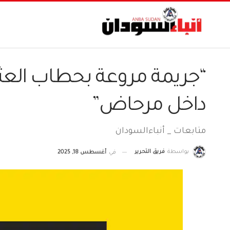
داخل مرحاض”
متابعات _ أنباءالسودان
بواسطة
فريق التحرير
في
أغسطس 18, 2025