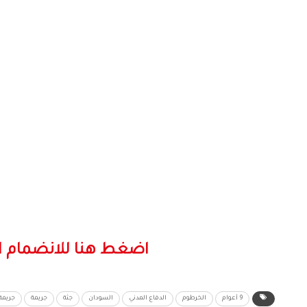
اضغط هنا للانضمام ا
9 أعوام
الخرطوم
الدفاع المدني
السودان
جثة
جريمة
جريمة