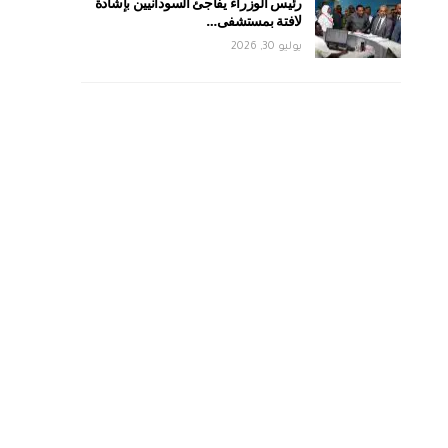
رئيس الوزراء يفاجئ السودانيين بإشادة
لافتة بمستشفى…
يوليو 30, 2026