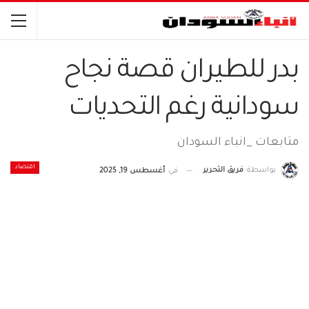
بدر للطيران قصة نجاح
سودانية رغم التحديات
متابعات _انباء السودان
اقتصاد
بواسطة
فريق التحرير
في
أغسطس 19, 2025