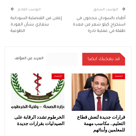
البوست السابق
البوست القادم
أطباء بالسودان ينجحون في
إعلان من القنصلية السودانية
استخراج كيلو شعر من معدة
ببنغازي بشأن العودة
طفلة في عملية نادرة
الطوعية
قد يعجبك ايضا
المزيد عن المؤلف
اقتصاد
اقتصاد
قرارات جديدة تُنعش قطاع
الخرطوم تشدد الرقابة على
التعليم.. مكاسب مهمة
الصيدليات بقرارات جديدة
للمعلمين وأبنائهم