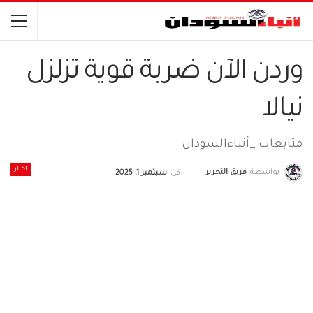
وردن الآن ضربة قوية تزلزل
نيالا
متابعات _أنباءالسودان
اخبار
بواسطة
فريق التحرير
في
سبتمبر 1, 2025