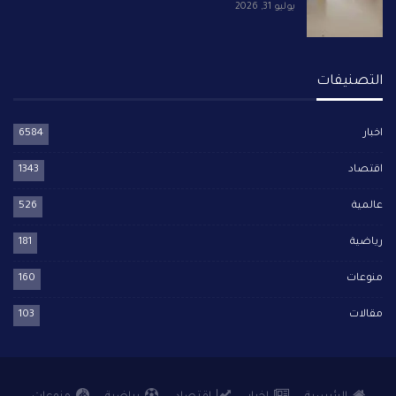
يوليو 31, 2026
التصنيفات
اخبار
6584
اقتصاد
1343
عالمية
526
رياضية
181
منوعات
160
مقالات
103