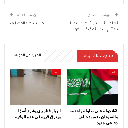
البوست السابق
البوست القادم
تحالف “تأسيس” يهنئ إثيوبيا
إنجاز لشرطة القضارف
بافتتاح سد النهضة ويدعو
قد يعجبك ايضا
المزيد عن المؤلف
اخبار
اخبار
43 دولة على طاولة واحدة..
انهيار قناة ري يشرد أسرًا
والسودان ضمن تحالف
ويغرق قرية في هذه الولاية
دفاعي جديد