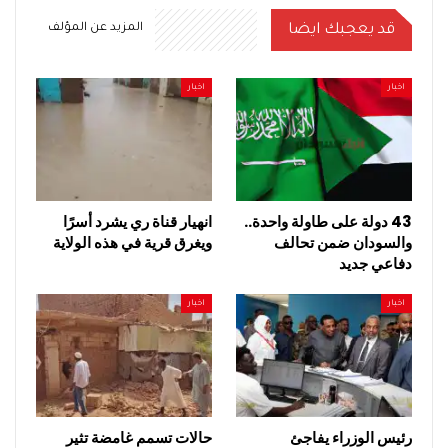
قد يعجبك ايضا
المزيد عن المؤلف
اخبار
اخبار
43 دولة على طاولة واحدة..
انهيار قناة ري يشرد أسرًا
والسودان ضمن تحالف
ويغرق قرية في هذه الولاية
دفاعي جديد
اخبار
اخبار
رئيس الوزراء يفاجئ
حالات تسمم غامضة تثير