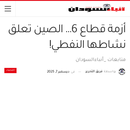
أزمة قطاع 6… الصين تعلق
نشاطها النفطي!
متابعات _أنباءالسودان
اقتصاد
بواسطة
فريق التحرير
في
ديسمبر 7, 2025