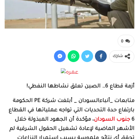
0
شارك
أزمة قطاع 6… الصين تعلق نشاطها النفطي!
متابعات _أنباءالسودان _ أبلغت شركة PE الحكومة
بارتفاع حدة التحديات التي تواجه عملياتها في القطاع
6
جنوب السودان
، مؤكدة أن الجهود المبذولة خلال
الأشهر الماضية لإعادة تشغيل الحقول الشرقية لم
تحقق أي نتائج ملموسة بسبب استمرار النزاعات