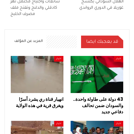
الهلال السوداني يكتسح
شائعات واجتياح محتمل تهز
غوريلا في الدوري الرواندي
كادقلي والدلنج وتفتح ملف
مصرف الخليج
قد يعجبك ايضا
المزيد عن المؤلف
اخبار
اخبار
43 دولة على طاولة واحدة..
انهيار قناة ري يشرد أسرًا
والسودان ضمن تحالف
ويغرق قرية في هذه الولاية
دفاعي جديد
اخبار
اخبار