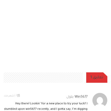
تعليق 1
7 أشهر منذ
Win5677
يقول
Hey there! Lookin’ for a new place to try your luck? I
stumbled upon win5677 recently, and I gotta say, I’m digging