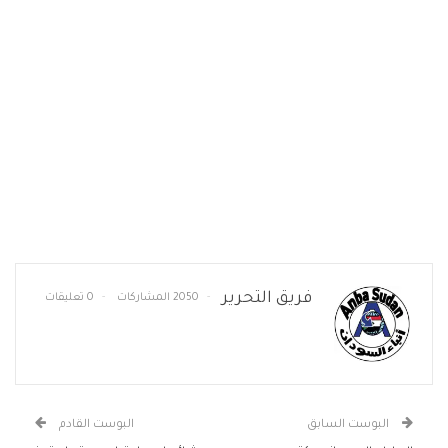
فريق التحرير
2050 المشاركات
0 تعليقات
البوست السابق
البوست القادم