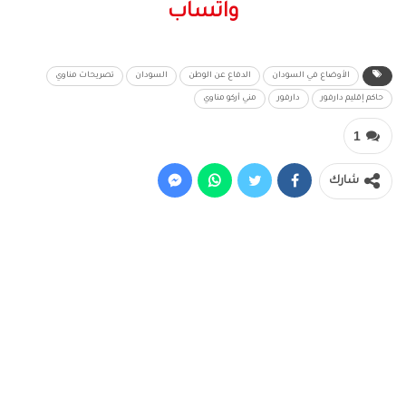
واتساب
الأوضاع في السودان
الدفاع عن الوطن
السودان
تصريحات مناوي
حاكم إقليم دارفور
دارفور
مني أركو مناوي
1
شارك