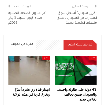
البوست السابق
البوست القادم
“كرين سودان” تُشعل سوق
أبرز عناوين الصحف الصادرة
السيارات في السودان بإطلاق
صباح اليوم السبت 3 يناير
منصتها الرقمية رسميًا
2026م
قد يعجبك ايضا
المزيد عن المؤلف
اخبار
اخبار
43 دولة على طاولة واحدة..
انهيار قناة ري يشرد أسرًا
والسودان ضمن تحالف
ويغرق قرية في هذه الولاية
دفاعي جديد