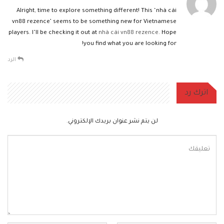
Alright, time to explore something different! This ‘nhà cái
vn88 rezence’ seems to be something new for Vietnamese
players. I’ll be checking it out at
nhà cái vn88 rezence
. Hope
you find what you are looking for!
الرد
اترك رد
لن يتم نشر عنوان بريدك الإلكتروني.